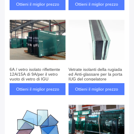
Buidling
Ottieni il miglior prezzo
Ottieni il miglior prezzo
6A / vetro isolato riflettente
Vetrate isolanti della rugiada
12A/15A di 9A/per il vetro
ed Anti-glassare per la porta
vuoto di vetro di IGU
IUG del congelatore
Ottieni il miglior prezzo
Ottieni il miglior prezzo