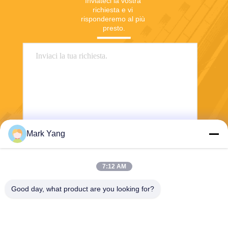
Inviateci la vostra 
richiesta e vi 
risponderemo al più 
presto.
Mark Yang
Invia
7:12 AM
Good day, what product are you looking for?
SHANGHAI VALUES GLASS CO., LTD