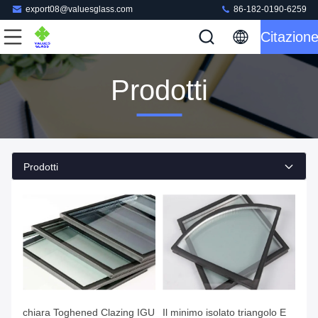
export08@valuesglass.com
86-182-0190-6259
Citazion
Prodotti
Prodotti
chiara Toghened Clazing IGU
Il minimo isolato triangolo E