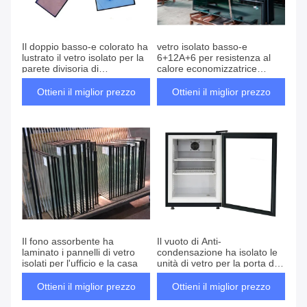
Il doppio basso-e colorato ha
vetro isolato basso-e
lustrato il vetro isolato per la
6+12A+6 per resistenza al
parete divisoria di
calore economizzatrice
costruzione
d'energia
Ottieni il miglior prezzo
Ottieni il miglior prezzo
Il fono assorbente ha
Il vuoto di Anti-
laminato i pannelli di vetro
condensazione ha isolato le
isolati per l'ufficio e la casa
unità di vetro per la porta di
vetro del frigorifero
Ottieni il miglior prezzo
Ottieni il miglior prezzo