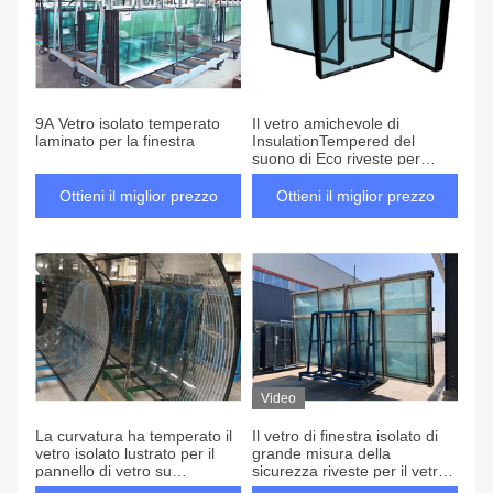
9A Vetro isolato temperato
Il vetro amichevole di
laminato per la finestra
InsulationTempered del
suono di Eco riveste per
Windows, porte
Ottieni il miglior prezzo
Ottieni il miglior prezzo
Video
La curvatura ha temperato il
Il vetro di finestra isolato di
vetro isolato lustrato per il
grande misura della
pannello di vetro su
sicurezza riveste per il vetro
ordinazione della cupola di
anteriore del deposito