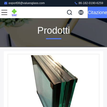
export08@valuesglass.com
86-182-0190-6259
Citazion
Prodotti