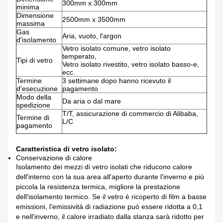
300mm x 300mm
minima
Dimensione
2500mm x 3500mm
massima
Gas
Aria, vuoto, l'argon
d'isolamento
Vetro isolato comune, vetro isolato
temperato,
Tipi di vetro
Vetro isolato rivestito, vetro isolato basso-e,
ecc.
Termine
3 settimane dopo hanno ricevuto il
d'esecuzione
pagamento
Modo della
Da aria o dal mare
spedizione
T/T, assicurazione di commercio di Alibaba,
Termine di
L/C
pagamento
Caratteristica di vetro isolato:
Conservazione di calore
Isolamento dei mezzi di vetro isolati che riducono calore
dell'interno con la sua area all'aperto durante l'inverno e più
piccola la resistenza termica, migliore la prestazione
dell'isolamento termico. Se il vetro è ricoperto di film a basse
emissioni, l'emissività di radiazione può essere ridotta a 0,1
e nell'inverno, il calore irradiato dalla stanza sarà ridotto per