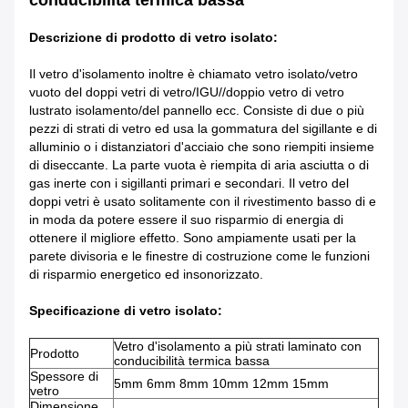
conducibilità termica bassa
Descrizione di prodotto di vetro isolato:
Il vetro d'isolamento inoltre è chiamato vetro isolato/vetro
vuoto del doppi vetri di vetro/IGU//doppio vetro di vetro
lustrato isolamento/del pannello ecc. Consiste di due o più
pezzi di strati di vetro ed usa la gommatura del sigillante e di
alluminio o i distanziatori d'acciaio che sono riempiti insieme
di diseccante. La parte vuota è riempita di aria asciutta o di
gas inerte con i sigillanti primari e secondari. Il vetro del
doppi vetri è usato solitamente con il rivestimento basso di e
in moda da potere essere il suo risparmio di energia di
ottenere il migliore effetto. Sono ampiamente usati per la
parete divisoria e le finestre di costruzione come le funzioni
di risparmio energetico ed insonorizzato.
Specificazione di vetro isolato:
Vetro d'isolamento a più strati laminato con
Prodotto
conducibilità termica bassa
Spessore di
5mm 6mm 8mm 10mm 12mm 15mm
vetro
Dimensione