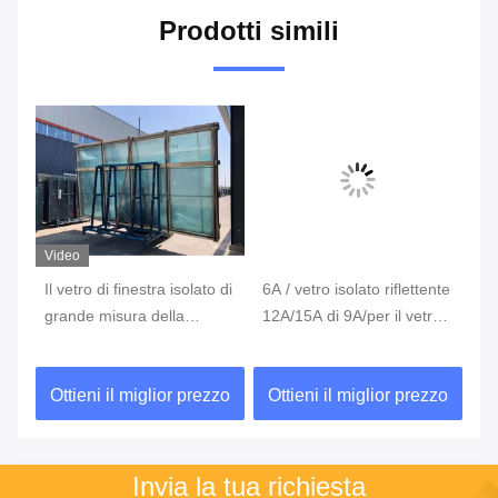
Prodotti simili
Video
to
Il vetro di finestra isolato di
6A / vetro isolato riflettente
Ve
er
grande misura della
12A/15A di 9A/per il vetro
ru
sicurezza riveste per il
vuoto di vetro di IGU
pe
 di
vetro anteriore del
co
zo
Ottieni il miglior prezzo
Ottieni il miglior prezzo
O
deposito
Invia la tua richiesta