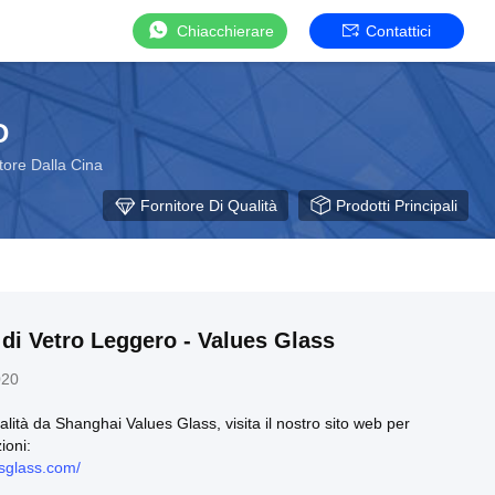
Chiacchierare
Contattici
D
ttore Dalla Cina
Fornitore Di Qualità
Prodotti Principali
di Vetro Leggero - Values Glass
020
lità da Shanghai Values Glass, visita il nostro sito web per
ioni:
esglass.com/