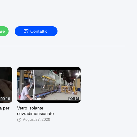
are
Contattici
00:16
00:16
a per
Vetro isolante
sovradimensionato
August 27, 2020