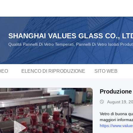
SHANGHAI VALUES GLASS CO., LT
Qualità Pannelli Di Vetro Temperati, Pannelli Di Vetro Isolati Produ
DEO
ELENCO DI RIPRODUZIONE
SITO WEB
Produzione 
August 19, 2
Vetro di buona qua
maggiori informaz
https://www.valu