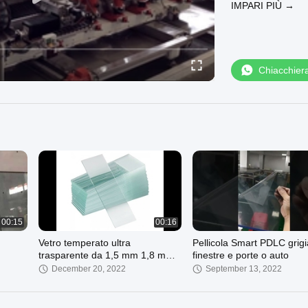
IMPARI PIÙ →
Chiacchier
00:15
00:16
Vetro temperato ultra
Pellicola Smart PDLC grigi
trasparente da 1,5 mm 1,8 mm
finestre e porte o auto
2 mm 3 mm 2 mm
December 20, 2022
September 13, 2022