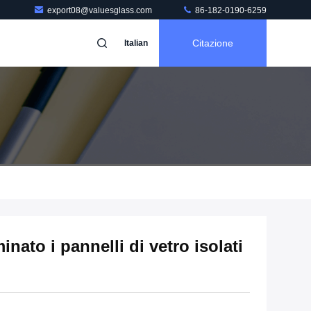
export08@valuesglass.com
86-182-0190-6259
Citazione
Italian
inato i pannelli di vetro isolati