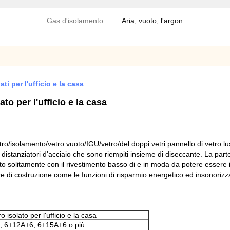
Gas d'isolamento:
Aria, vuoto, l'argon
ti per l'ufficio e la casa
to per l'ufficio e la casa
etro/isolamento/vetro vuoto/IGU/vetro/del doppi vetri pannello di vetro lu
 distanziatori d'acciaio che sono riempiti insieme di diseccante. La parte
sato solitamente con il rivestimento basso di e in moda da potere essere il
re di costruzione come le funzioni di risparmio energetico ed insonorizz
o isolato per l'ufficio e la casa
; 6+12A+6, 6+15A+6 o più