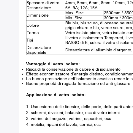
Spessore di vetro
4mm, 5mm, 6mm, 8mm, 10mm, 1
Distanziatore
6A; 9A; 12A; 15A
Max. Size
2500mm * 35
Dimensione
Min. Size
300mm * 300
Blu blu, blu scuro, di oceano neutral
Colore
grigio chiaro e blu, verde scuro, oro
Forma
Vetro isolato piano; vetro isolato cu
Il vetro d'isolamento Tempered, il v
Tipi
BASSO di E, colora il vetro d'isolamen
Distanziatore
Distanziatore di alluminio d'argento,
disponibile
Vantaggio di vetro isolato:
Riscaldi la conservazione di calore e di isolamento
Effetto economizzatore d'energia distinto, condizionamen
La buona prestazione dell'isolamento acustico rende le
Buone proprietà di rugiada-formazione ed anti-glassare
Applicazione di vetro isolato:
1. Uso esterno delle finestre, delle porte, delle parti anter
2. schermi, divisioni, balaustre, ecc di vetro interni
3. vetrine del negozio, vetrine, espositori, ecc
4. mobilia, ripiani del tavolo, cornici, ecc