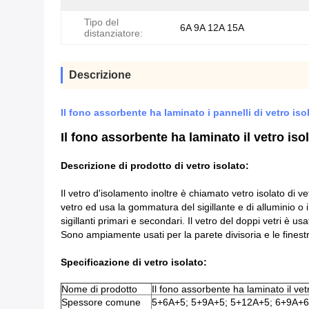
Tipo del
6A 9A 12A 15A
distanziatore:
Descrizione
Il fono assorbente ha laminato i pannelli di vetro isola
Il fono assorbente ha laminato il vetro isola
Descrizione di prodotto di vetro isolato:
Il vetro d'isolamento inoltre è chiamato vetro isolato di v
vetro ed usa la gommatura del sigillante e di alluminio o i
sigillanti primari e secondari. Il vetro del doppi vetri è u
Sono ampiamente usati per la parete divisoria e le finest
Specificazione di vetro isolato:
Nome di prodotto
Il fono assorbente ha laminato il vetr
Spessore comune
5+6A+5; 5+9A+5; 5+12A+5; 6+9A+6