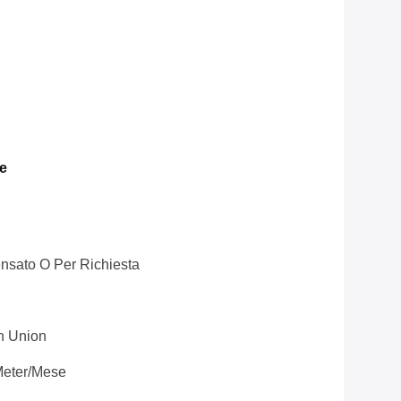
e
nsato O Per Richiesta
rn Union
meter/mese