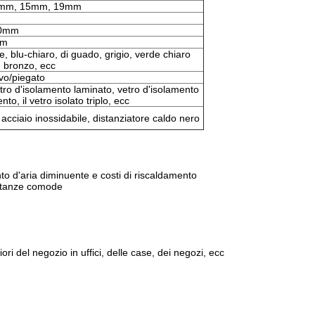
2mm, 15mm, 19mm
00mm
mm
e, blu-chiaro, di guado, grigio, verde chiaro
, bronzo, ecc
rvo/piegato
etro d'isolamento laminato, vetro d'isolamento
to, il vetro isolato triplo, ecc
 acciaio inossidabile, distanziatore caldo nero
to d'aria diminuente e costi di riscaldamento
 stanze comode
iori del negozio in uffici, delle case, dei negozi, ecc