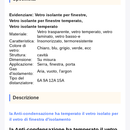
Evidenziare:
Vetro isolante per finestre
,
Vetro isolante per finestre temperato
,
Vetro isolante temperato
Vetro trasparente, vetro temperato, vetro
Materiale:
laminato, vetro basso-e
Caratteristica:
Insonorizzato, termoresistente
Colore di
Chiaro, blu, grigio, verde, ecc
vetro:
Struttura:
cavità
Dimensione:
Su misura
Applicazione:
Serra, finestra, porta
Gas
Aria, vuoto, l'argon
d'isolamento:
Tipo del
6A 9A 12A 15A
distanziatore:
Descrizione
la Anti-condensazione ha temperato il vetro isolato per
il vetro di finestra d'isolamento
la Anti-condensazione ha temperato il vetro