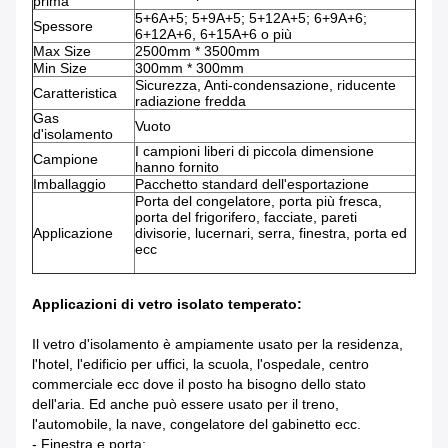
prima
5+6A+5; 5+9A+5; 5+12A+5; 6+9A+6;
Spessore
6+12A+6, 6+15A+6 o più
Max Size
2500mm * 3500mm
Min Size
300mm * 300mm
Sicurezza, Anti-condensazione, riducente
Caratteristica
radiazione fredda
Gas
Vuoto
d'isolamento
I campioni liberi di piccola dimensione
Campione
hanno fornito
Imballaggio
Pacchetto standard dell'esportazione
Porta del congelatore, porta più fresca,
porta del frigorifero, facciate, pareti
Applicazione
divisorie, lucernari, serra, finestra, porta ed
ecc
Applicazioni di vetro isolato temperato:
Il vetro d'isolamento è ampiamente usato per la residenza,
l'hotel, l'edificio per uffici, la scuola, l'ospedale, centro
commerciale ecc dove il posto ha bisogno dello stato
dell'aria. Ed anche può essere usato per il treno,
l'automobile, la nave, congelatore del gabinetto ecc.
- Finestra e porta;