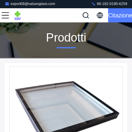
export08@valuesglass.com
86-182-0190-6259
Citazion
Prodotti