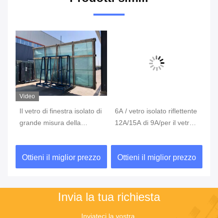
Video
to
Il vetro di finestra isolato di
6A / vetro isolato riflettente
Ve
er
grande misura della
12A/15A di 9A/per il vetro
ru
sicurezza riveste per il
vuoto di vetro di IGU
pe
 di
vetro anteriore del
co
zo
Ottieni il miglior prezzo
Ottieni il miglior prezzo
O
deposito
Invia la tua richiesta
Inviateci la vostra 