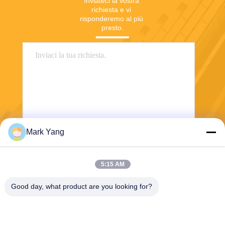
Inviateci la vostra 
richiesta e vi 
risponderemo al più 
presto.
Mark Yang
Invia
5:15 AM
Good day, what product are you looking for?
SHANGHAI VALUES GLASS CO., LTD