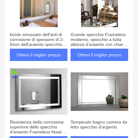
bordo smussato dell'anti di
Grande specchio Frameless
corrosione di spessore di 2-
moderno, specchio a tutta
6mm dell'argento specchio
altezza d'argento con chiara
della parete per il portacatino
superficie
Ottieni il miglior prezzo
Ottieni il miglior prezzo
Resistenza della corrosione
Temperato bagno camera da
superiore dello specchio
letto specchio d'argento
d'argento Frameless fissato
al muro della parete