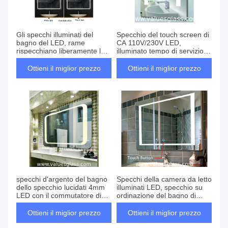
Gli specchi illuminati del
Specchio del touch screen di
bagno del LED, rame
CA 110V/230V LED,
rispecchiano liberamente la
illuminato tempo di servizio
dimensione su misura
dello specchio della parete
molto
Ottieni il miglior prezzo
Ottieni il miglior prezzo
specchi d'argento del bagno
Specchi della camera da letto
dello specchio lucidati 4mm
illuminati LED, specchio su
LED con il commutatore di
ordinazione del bagno di
ghiaione di tocco
dimensione con le luci
Ottieni il miglior prezzo
Ottieni il miglior prezzo