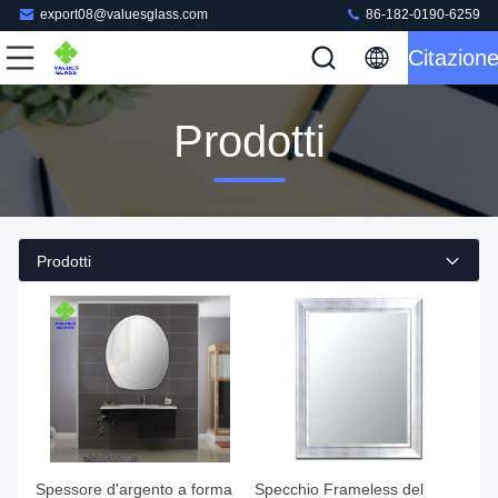
export08@valuesglass.com
86-182-0190-6259
Citazion
Prodotti
Prodotti
Spessore d'argento a forma
Specchio Frameless del