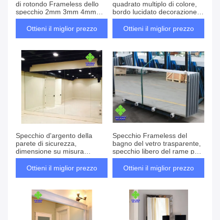
di rotondo Frameless dello
quadrato multiplo di colore,
specchio 2mm 3mm 4mm
bordo lucidato decorazione
5mm 6mm della parete
d'argento della parete dello
specchio
Ottieni il miglior prezzo
Ottieni il miglior prezzo
Specchio d'argento della
Specchio Frameless del
parete di sicurezza,
bagno del vetro trasparente,
dimensione su misura
specchio libero del rame per
specchi pieni della parete di
la camera da letto
ballo della parete
Ottieni il miglior prezzo
Ottieni il miglior prezzo