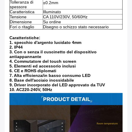
Tolleranza di
±0.2mm
spessore
Caratteristica
Illuminato
Tensione
CA 110V/230V, 50/60Hz
Dimensione
Su ordine
Fori o ritaglio
Disegno o schizzo stato necessario
Caratteristiche:
1. specchio d'argento lucidato 4mm
2. IP44
3. Con o senza il cuscinetto del dispositivo
antiappannante
4. Commutatore del touch screen
5. Elementi ed accessorio inclusi
6. CE e ROHS diplomati
7. Alta efficienza/in basso consumo LED
8. Base dell'acciaio inossidabile
9. Driver incorporato del LED approvato da TUV
10. AC220-240V, 50Hz