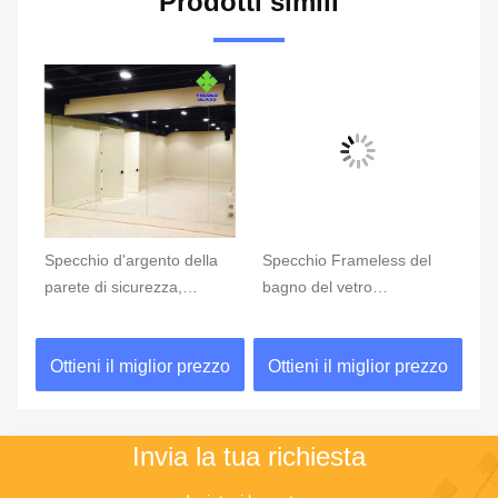
Prodotti simili
Specchio d'argento della
Specchio Frameless del
bo
re,
parete di sicurezza,
bagno del vetro
co
one
dimensione su misura
trasparente, specchio
2-
specchi pieni della parete
libero del rame per la
sp
zo
Ottieni il miglior prezzo
Ottieni il miglior prezzo
O
di ballo della parete
camera da letto
po
Invia la tua richiesta