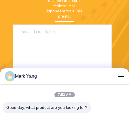
Inviateci la vostra 
richiesta e vi 
risponderemo al più 
presto.
Mark Yang
Invia
7:53 AM
Good day, what product are you looking for?
SHANGHAI VALUES GLASS CO., LTD