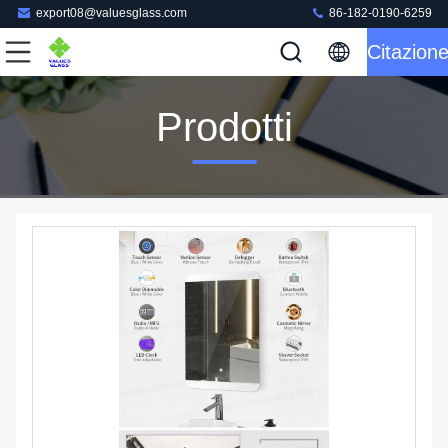
export08@valuesglass.com
86-182-0190-6259
Citazion
Prodotti