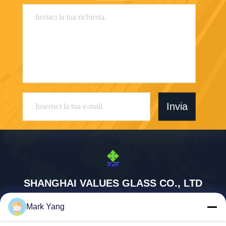
Invia
SHANGHAI VALUES GLASS CO., LTD
export08@valuesglass.com
Mark Yang
86-182-0190-6259