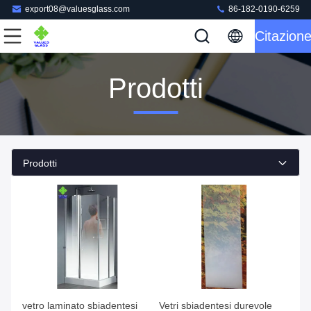
export08@valuesglass.com
86-182-0190-6259
Citazion
Prodotti
Prodotti
vetro laminato sbiadentesi
Vetri sbiadentesi durevole