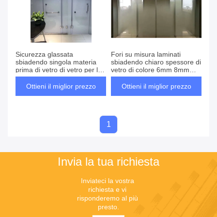
Sicurezza glassata
Fori su misura laminati
sbiadendo singola materia
sbiadendo chiaro spessore di
prima di vetro di vetro per la
vetro di colore 6mm 8mm
doccia
10mm 12mm
Ottieni il miglior prezzo
Ottieni il miglior prezzo
1
Invia la tua richiesta
Inviateci la vostra 
richiesta e vi 
risponderemo al più 
presto.