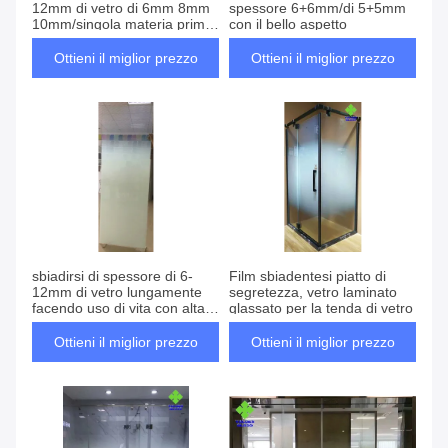
12mm di vetro di 6mm 8mm
spessore 6+6mm/di 5+5mm
10mm/singola materia prima
con il bello aspetto
di vetro
Ottieni il miglior prezzo
Ottieni il miglior prezzo
sbiadirsi di spessore di 6-
Film sbiadentesi piatto di
12mm di vetro lungamente
segretezza, vetro laminato
facendo uso di vita con alta
glassato per la tenda di vetro
resistenza alla flessione
Ottieni il miglior prezzo
Ottieni il miglior prezzo