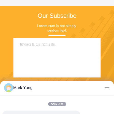
Our Subscribe
Lorem sum is not simply 
random text.
Mark Yang
Invia
5:07 AM