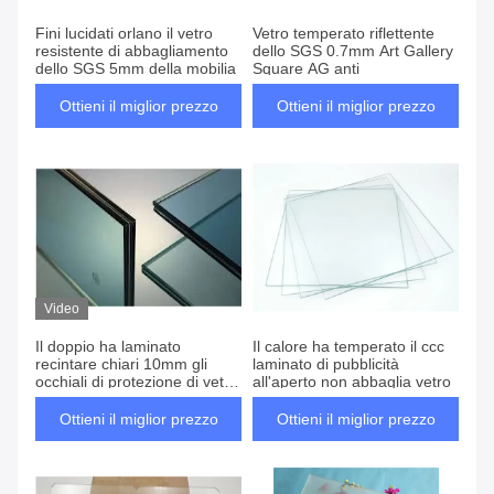
Fini lucidati orlano il vetro
Vetro temperato riflettente
resistente di abbagliamento
dello SGS 0.7mm Art Gallery
dello SGS 5mm della mobilia
Square AG anti
Ottieni il miglior prezzo
Ottieni il miglior prezzo
Video
Il doppio ha laminato
Il calore ha temperato il ccc
recintare chiari 10mm gli
laminato di pubblicità
occhiali di protezione di vetro
all'aperto non abbaglia vetro
8mm
Ottieni il miglior prezzo
Ottieni il miglior prezzo