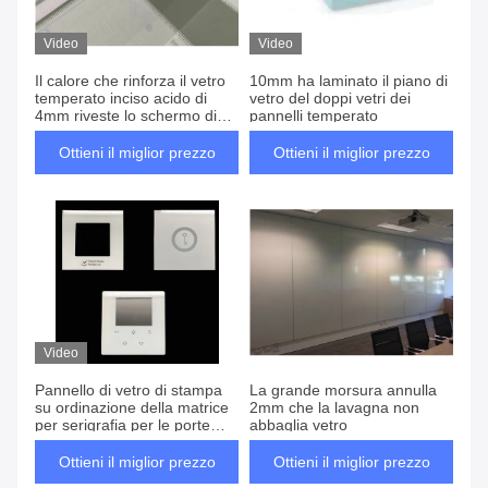
Video
Video
Il calore che rinforza il vetro
10mm ha laminato il piano di
temperato inciso acido di
vetro del doppi vetri dei
4mm riveste lo schermo di
pannelli temperato
pannelli piano
Ottieni il miglior prezzo
Ottieni il miglior prezzo
Video
Pannello di vetro di stampa
La grande morsura annulla
su ordinazione della matrice
2mm che la lavagna non
per serigrafia per le porte
abbaglia vetro
1830 x 2440mm di Windows
Ottieni il miglior prezzo
Ottieni il miglior prezzo