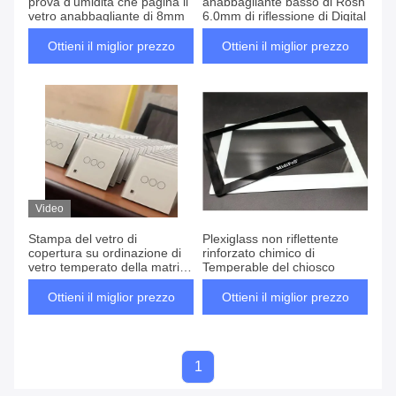
prova d'umidità che pagina il
anabbagliante basso di Rosh
vetro anabbagliante di 8mm
6.0mm di riflessione di Digital
Ottieni il miglior prezzo
Ottieni il miglior prezzo
Video
Stampa del vetro di
Plexiglass non riflettente
copertura su ordinazione di
rinforzato chimico di
vetro temperato della matrice
Temperable del chiosco
per serigrafia per il touch
screen
Ottieni il miglior prezzo
Ottieni il miglior prezzo
1