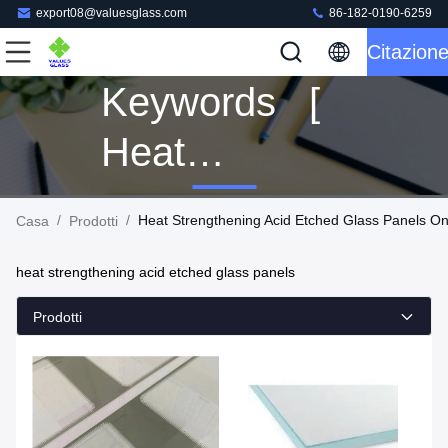
export08@valuesglass.com
86-182-0190-6259
Citazion
Keywords [
Heat
Strengthening
/
/
Heat Strengthening Acid Etched Glass Panels On
Casa
Prodotti
Acid Etched
heat strengthening acid etched glass panels
Glass Panels
Prodotti
] Match 16
Prodotti