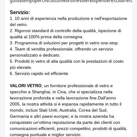
guida
tempo
per
UN
costume
ordine
Volere
dipendere
SU
varie
fatt
Servizio:
1. 10 anni di esperienza nella produzione e nell'esportazione
del vetro.
2. Rigorosi standard di controllo della qualità, ispezione di
qualità al 100% prima della consegna.
3. Programma di soluzioni per progetti in vetro one-stop.
4. Team di vendita professionale, offrendo un servizio
personalizzato e dedicato.
5. Prodotti in vetro di alta qualità con le prestazioni di costo
più elevate.
6. Servizio rapido ed efficiente
VALORI VETRO
, un fornitore professionale di vetro e
specchio a Shanghai, in Cina, che si specializza nella
lavorazione profonda e nella lavorazione fine.Dall'anno
2005, la nostra attività si è espansa rapidamente in tutto il
mondo, inclusi Stati Uniti, Australia, Corea del Sud,
Germania e altri paesi europei, e la nostra azienda ha
conquistato un'ottima reputazione da parte dei clienti con
comunicazioni efficienti, prezzi competitivi, prodotti di qualità,
consegna puntuale e miglior servizio.