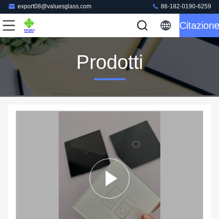
export08@valuesglass.com
86-182-0190-6259
Citazion
Prodotti