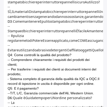
stampato
bicchiere
per
interruttore
pannelli
sicuro
A
utilizzo
?
--
SÌ
,
IL
materiali
Di
stampato
bicchiere
per
interruttore
pannelli
Inco
cambiamenti
senza
generando
dannoso
sostanze
,
garantendo
si
Come
mantenere
E
pulito
stampato
bicchiere
per
interruttore
p
D3:
--
Stampa
ed
bicchiere
per
interruttore
pannelli
È
facile
A
mantenere
-- R
pulizia
regolare
metodi
Potere
Essere
applicato
,
come
COME
asciugandos
--
Evitare
utilizzando
abrasivo
detergenti
O
affilato
oggetti
Quello
Po
Q4: Come controlli la qualità del prodotto?
-- Comprendere chiaramente i requisiti dei prodotti dei
clienti;
-- Per trasferire i requisiti dei clienti ai documenti interni del
prodotto;
- Sistema completo di garanzia della qualità da IQC a OQC.Il
record di ispezione in uscita è disponibile per ogni ordine.
Q5: E il pagamento?
--T/T, L/C, Garanzia commerciale dell'Ali, Western Union.
Quale è
Guida
tempo
per
UN
ordine personalizzato?
D6:
-- La