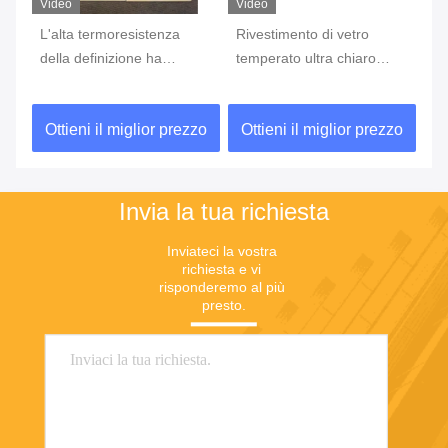
Video
Video
Vi
lla
L'alta termoresistenza
Rivestimento di vetro
St
della definizione ha
temperato ultra chiaro
co
stampato il vetro per i
dell'AR ottico con la
di
pannelli del commutatore
struttura di serigrafia
ma
zo
Ottieni il miglior prezzo
Ottieni il miglior prezzo
O
bianca
to
Invia la tua richiesta
Inviateci la vostra 
richiesta e vi 
risponderemo al più 
presto.