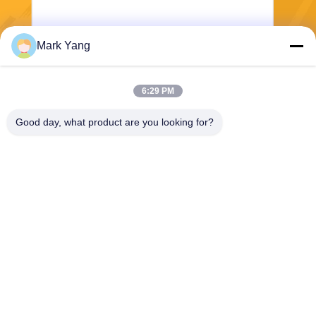
Mark Yang
Invia
6:29 PM
Good day, what product are you looking for?
SHANGHAI VALUES GLASS CO., LTD
export08@valuesglass.com
86-182-0190-6259
No.2, vicolo 688, Jiangju del
nord Rd, Pujiang, Minhang,
Shanghai, Cina