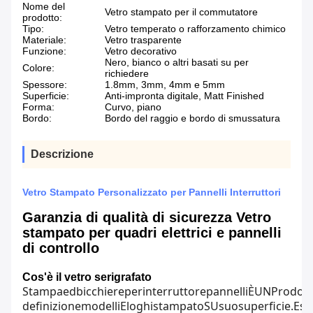
Nome del
Vetro stampato per il commutatore
prodotto:
Tipo:
Vetro temperato o rafforzamento chimico
Materiale:
Vetro trasparente
Funzione:
Vetro decorativo
Nero, bianco o altri basati su per
Colore:
richiedere
Spessore:
1.8mm, 3mm, 4mm e 5mm
Superficie:
Anti-impronta digitale, Matt Finished
Forma:
Curvo, piano
Bordo:
Bordo del raggio e bordo di smussatura
Descrizione
Vetro Stampato Personalizzato per Pannelli Interruttori
Garanzia di qualità di sicurezza Vetro
stampato per quadri elettrici e pannelli
di controllo
Cos'è il vetro serigrafato
Stampa
ed
bicchiere
per
interruttore
pannelli
È
UN
Prodot
definizione
modelli
E
loghi
stampato
SU
suo
superficie
.
Ess