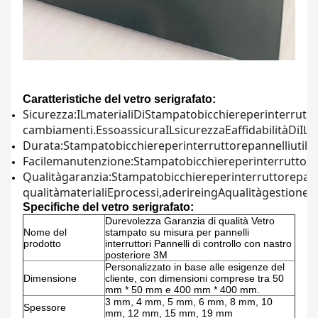
Caratteristiche del vetro serigrafato:
Sicurezza
:
IL
materiali
Di
Stampato
bicchiere
per
interrutt
cambiamenti
.
Esso
assicura
IL
sicurezza
E
affidabilità
Di
IL
P
Durata
:
Stampato
bicchiere
per
interruttore
pannelli
utili
Facile
manutenzione
:
Stampato
bicchiere
per
interruttore
Qualità
garanzia
:
Stampato
bicchiere
per
interruttore
pann
qualità
materiali
E
processi
,
aderire
ing
A
qualità
gestione
s
Specifiche del vetro serigrafato:
Durevolezza Garanzia di qualità Vetro
Nome del
stampato su misura per pannelli
prodotto
interruttori Pannelli di controllo con nastro
posteriore 3M
Personalizzato in base alle esigenze del
Dimensione
cliente, con dimensioni comprese tra 50
mm * 50 mm e 400 mm * 400 mm.
3 mm, 4 mm, 5 mm, 6 mm, 8 mm, 10
Spessore
mm, 12 mm, 15 mm, 19 mm