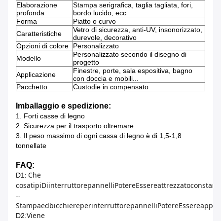
Elaborazione
Stampa serigrafica, taglia tagliata, fori,
profonda
bordo lucido, ecc
Forma
Piatto o curvo
Vetro di sicurezza, anti-UV, insonorizzato,
Caratteristiche
durevole, decorativo
Opzioni di colore
Personalizzato
Personalizzato secondo il disegno di
Modello
progetto
Finestre, porte, sala espositiva, bagno
Applicazione
con doccia e mobili...
Pacchetto
Custodie in compensato
Imballaggio e spedizione:
1. Forti casse di legno
2. Sicurezza per il trasporto oltremare
3. Il peso massimo di ogni cassa di legno è di 1,5-1,8
tonnellate
FAQ:
Che
D1:
cosa
tipi
Di
interruttore
pannelli
Potere
Essere
attrezzato
con
stam
--
Stampa
ed
bicchiere
per
interruttore
pannelli
Potere
Essere
applic
Viene
D2: