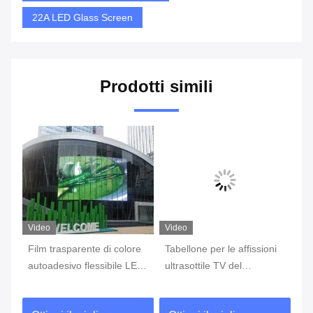
22A LED Glass Screen
Prodotti simili
Video
Video
Vi
e
Film trasparente di colore
Tabellone per le affissioni
Sc
i
autoadesivo flessibile LED
ultrasottile TV del
lu
di HD Super per la facciata
contrassegno di Digital
ve
di costruzione
della parete di LED del film
L