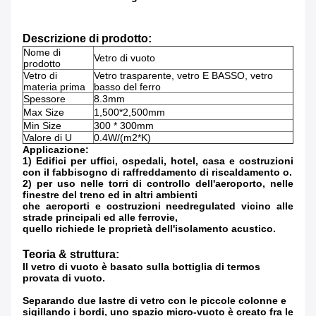
Descrizione di prodotto:
Nome di
Vetro di vuoto
prodotto
Vetro di
Vetro trasparente, vetro E BASSO, vetro
materia prima
basso del ferro
Spessore
8.3mm
Max Size
1,500*2,500mm
Min Size
300 * 300mm
Valore di U
0.4W/(m2*K)
Applicazione:
1)
Edifici per uffici, ospedali, hotel, casa e costruzioni
con il fabbisogno di raffreddamento di riscaldamento o.
2) per uso nelle torri di controllo dell'aeroporto, nelle
finestre del treno ed in altri ambienti
che aeroporti e costruzioni needregulated vicino alle
strade principali ed alle ferrovie,
quello richiede le proprietà dell'isolamento acustico.
Teoria & struttura:
Il vetro di vuoto è basato sulla bottiglia di termos
provata di vuoto.
Separando due lastre di vetro con le piccole colonne e
sigillando i bordi, uno spazio micro-vuoto è creato fra le