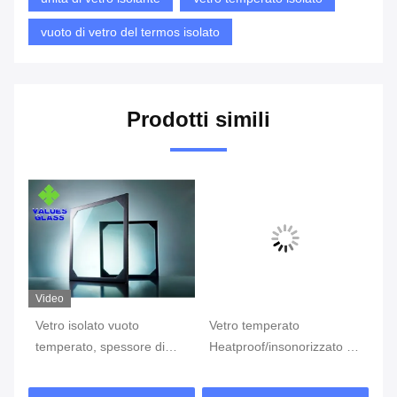
vuoto di vetro del termos isolato
Prodotti simili
Video
Vi
Vetro isolato vuoto
Vetro temperato
il
to
temperato, spessore di
Heatproof/insonorizzato di
8.
vetro 8.3mm
vetro di Vcauum isolato
co
dell'isolamento termico
vuoto
Tr