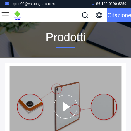
export08@valuesglass.com
86-182-0190-6259
Citazion
Prodotti