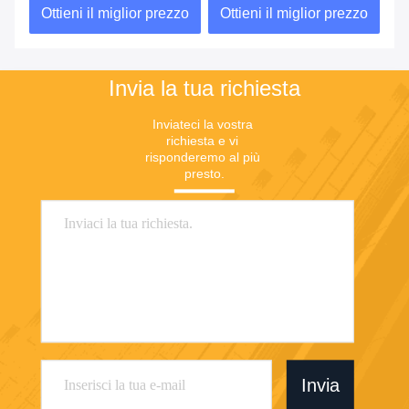
zo
Ottieni il miglior prezzo
Ottieni il miglior prezzo
O
Invia la tua richiesta
Inviateci la vostra 
richiesta e vi 
risponderemo al più 
presto.
Invia