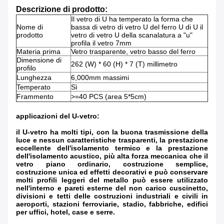
Descrizione di prodotto:
Il vetro di U ha temperato la forma che
Nome di
bassa di vetro di vetro U del ferro U di U il
prodotto
vetro di vetro U della scanalatura a "u"
profila il vetro 7mm
Materia prima
Vetro trasparente, vetro basso del ferro
Dimensione di
262 (W) * 60 (H) * 7 (T) millimetro
profilo
Lunghezza
6,000mm massimi
Temperato
Sì
Frammento
>=40 PCS (area 5*5cm)
applicazioni del U-vetro:
il U-vetro ha molti tipi, con la buona trasmissione della
luce e nessun caratteristiche trasparenti, la prestazione
eccellente dell'isolamento termico e la prestazione
dell'isolamento acustico, più alta forza meccanica che il
vetro piano ordinario, costruzione semplice,
costruzione unica ed effetti decorativi e può conservare
molti profili leggeri del metallo può essere utilizzato
nell'interno e pareti esterne del non carico cuscinetto,
divisioni e tetti delle costruzioni industriali e civili in
aeroporti, stazioni ferroviarie, stadio, fabbriche, edifici
per uffici, hotel, case e serre.