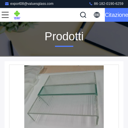
export08@valuesglass.com
86-182-0190-6259
Citazion
Prodotti