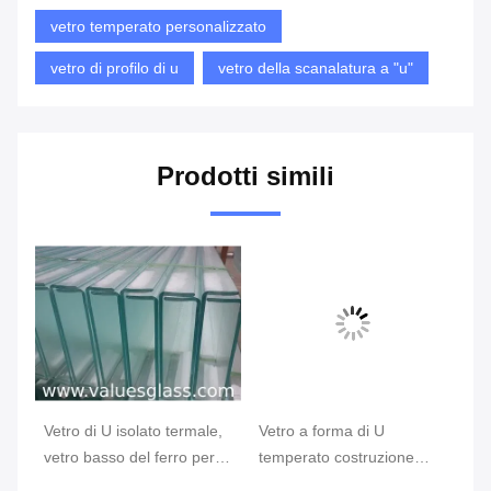
vetro temperato personalizzato
vetro di profilo di u
vetro della scanalatura a "u"
Prodotti simili
Vetro di U isolato termale,
Vetro a forma di U
Il
di
vetro basso del ferro per la
temperato costruzione
tr
decorazione esteriore della
semplice con la
te