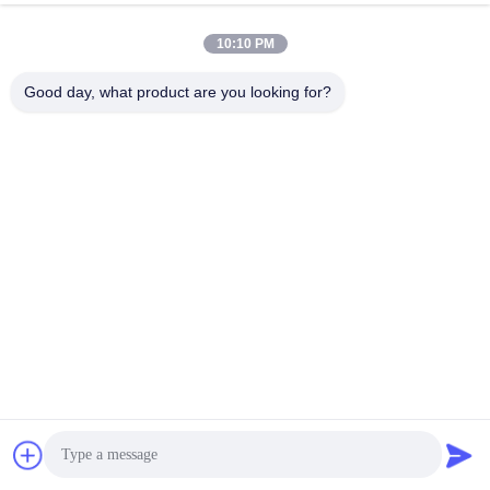
Invia
10:10 PM
Good day, what product are you looking for?
SHANGHAI VALUES GLASS CO., LTD
export08@valuesglass.com
86-182-0190-6259
No.2, vicolo 688, Jiangju del
nord Rd, Pujiang, Minhang,
Shanghai, Cina
Cina Buona Qualità pannelli di vetro temperati Fornitore. 2026 SHANGHAI
VALUES GLASS CO., LTD Tutti i diritti riservati.