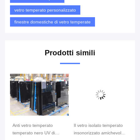
vetro temperato personalizzato
finestre domestiche di vetro temperate
Prodotti simili
del
Anti vetro temperato
Il vetro isolato temperato
pa
 le
temperato nero UV di
insonorizzato amichevole
te