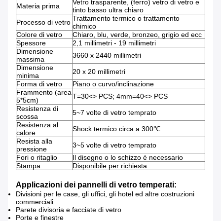
Vetro trasparente, (ferro) vetro di vetro e
Materia prima
tinto basso ultra chiaro
Trattamento termico o trattamento
Processo di vetro
chimico
Colore di vetro
Chiaro, blu, verde, bronzeo, grigio ed ecc
Spessore
2,1 millimetri - 19 millimetri
Dimensione
3660 x 2440 millimetri
massima
Dimensione
20 x 20 millimetri
minima
Forma di vetro
Piano o curvo/inclinazione
Frammento (area
T=30<> PCS; 4mm=40<> PCS
5*5cm)
Resistenza di
5~7 volte di vetro temprato
scossa
Resistenza al
Shock termico circa a 300℃
calore
Resista alla
3~5 volte di vetro temprato
pressione
Fori o ritaglio
Il disegno o lo schizzo è necessario
Stampa
Disponibile per richiesta
Applicazioni dei pannelli di vetro temperati:
Divisioni per le case, gli uffici, gli hotel ed altre costruzioni
commerciali
Parete divisoria e facciate di vetro
Porte e finestre