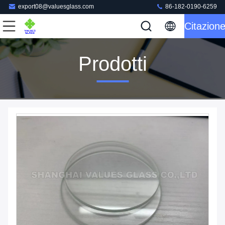
export08@valuesglass.com
86-182-0190-6259
Citazion
Prodotti