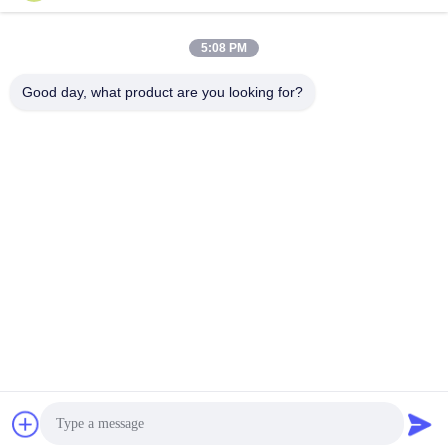
Invia
5:08 PM
Good day, what product are you looking for?
SHANGHAI VALUES GLASS CO., LTD
export08@valuesglass.com
86-182-0190-6259
No.2, vicolo 688, Jiangju del
nord Rd, Pujiang, Minhang,
Shanghai, Cina
Cina Buona Qualità pannelli di vetro temperati Fornitore. 2026 SHANGHAI
VALUES GLASS CO., LTD Tutti i diritti riservati.