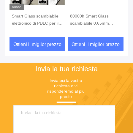
Video
Vi
e
Smart Glass scambiabile
80000h Smart Glass
ve
elettronico di PDLC per il
scambiabile 0.65mm
di
portello scorrevole di vetro
elettrocromatico PDLC
di
di segretezza
ti
zo
Ottieni il miglior prezzo
Ottieni il miglior prezzo
O
au
Invia la tua richiesta
Inviateci la vostra 
richiesta e vi 
risponderemo al più 
presto.