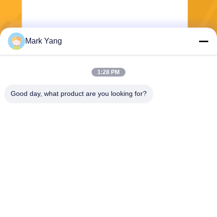
Mark Yang
Invia
1:28 PM
Good day, what product are you looking for?
SHANGHAI VALUES GLASS CO., LTD
export08@valuesglass.com
86-182-0190-6259
No.2, vicolo 688, Jiangju del
nord Rd, Pujiang, Minhang,
Shanghai, Cina