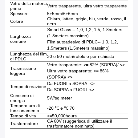
Vetro della materia
Vetro trasparente, ultra vetro trasparente
prima
Spessore
5+5mm/6+6mm
Chiaro, latteo, grigio, blu, verde, rosso, il
Colore
nero
Smart Glass -- 1,0, 1,2, 1,5, 1.8meters
(1.8meters massimo)
Larghezza
comune
Film autoadesivo di PDLC-- 1,0, 1,2,
1.5meters (1.5meters massimo)
Lunghezza del film
30 o 50 metri/rotolo o per richiesta
di PDLC
Vetro trasparente: >= 82% (SOPRA)/
<>
Trasmissione
Ultra vetro trasparente: >= 86%
leggera
(SOPRA)/
<>
Da FUORI a SOPRA:
<>
Tempo di reazione
Da SOPRA a FUORI:
<>
Consumo di
5W/sq.meter
energia
Temperatura di
-20 ℃ e ℃ 70
funzionamento
Tempo di vita
>
=50,000hours
CA 60V (suggerisca di utilizzare il
Trasformatore
trasformatore nominato)