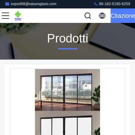
export08@valuesglass.com
86-182-0190-6259
Citazion
Prodotti