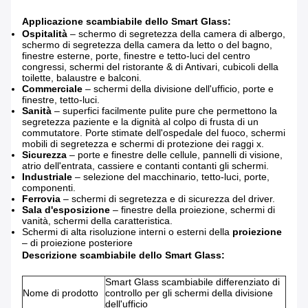
Applicazione
scambiabile
dello
Smart Glass
:
Ospitalità
– schermo di segretezza della camera di albergo,
schermo di segretezza della camera da letto o del bagno,
finestre esterne, porte, finestre e tetto-luci del centro
congressi, schermi del ristorante & di Antivari, cubicoli della
toilette, balaustre e balconi.
Commerciale
– schermi della divisione dell'ufficio, porte e
finestre, tetto-luci.
Sanità
– superfici facilmente pulite pure che permettono la
segretezza paziente e la dignità al colpo di frusta di
un
commutatore. Porte stimate dell'ospedale del fuoco, schermi
mobili di segretezza e schermi di protezione dei raggi x.
Sicurezza
– porte e finestre delle cellule, pannelli di visione,
atrio dell'entrata, cassiere e contanti contanti gli schermi.
Industriale
– selezione del macchinario, tetto-luci, porte,
componenti.
Ferrovia
– schermi di segretezza e di sicurezza del driver.
Sala d'esposizione
– finestre della proiezione, schermi di
vanità, schermi della caratteristica.
Schermi di alta risoluzione interni o esterni della
proiezione
– di proiezione posteriore
Descrizione
scambiabile
dello
Smart Glass
:
Smart Glass scambiabile differenziato di
Nome di prodotto
controllo per gli schermi della divisione
dell'ufficio