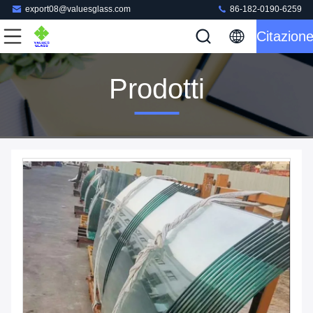
export08@valuesglass.com
86-182-0190-6259
Citazion
Prodotti