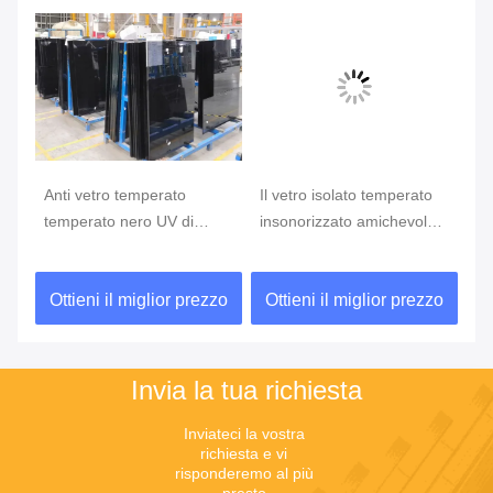
del
Anti vetro temperato
Il vetro isolato temperato
pa
 le
temperato nero UV di
insonorizzato amichevole
te
vetro/resistenza al calore
di Eco riveste/vetro
ta
5mm 6mm
temperato su ordinazione
4m
zo
Ottieni il miglior prezzo
Ottieni il miglior prezzo
O
do
Invia la tua richiesta
Inviateci la vostra 
richiesta e vi 
risponderemo al più 