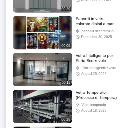
November 17, 2022
00:29
Pannelli in vetro
colorato dipinti a mano
Decorazioni di lusso
pannelli decorativi in
vetro colorato
December 30, 2025
00:09
Vetro Intelligente per
Porta Scorrevole
Film intelligente / vetro
intelligente
August 25, 2020
00:11
Vetro Temperato
(Processo di Tempera)
Vetro temperato
August 18, 2020
00:28