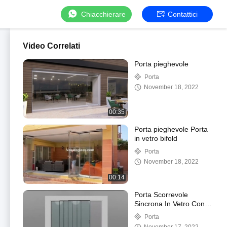
Chiacchierare
Contattici
Video Correlati
Porta pieghevole
Porta
November 18, 2022
00:35
Porta pieghevole Porta
in vetro bifold
Porta
November 18, 2022
00:14
Porta Scorrevole
Sincrona In Vetro Con
Chiusura Ammortizzata
Porta